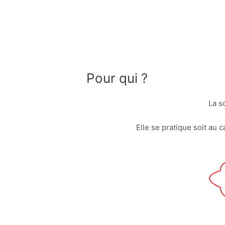
Aller
au
contenu
Pour qui ?
La s
Elle se pratique soit au c