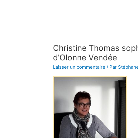
Aller
au
contenu
Christine Thomas sop
d’Olonne Vendée
Laisser un commentaire
/ Par
Stéphan