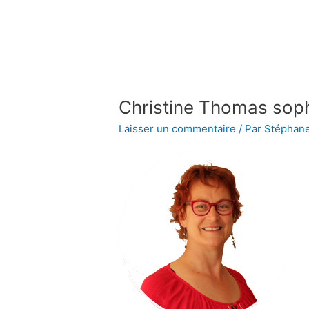
Aller
au
contenu
Christine Thomas sop
Laisser un commentaire
/ Par
Stéphan