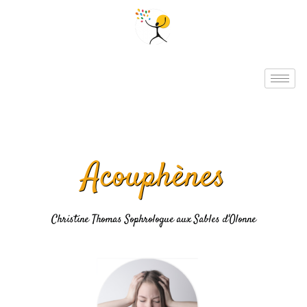
Aller
au
contenu
Acouphènes
Christine Thomas Sophrologue aux Sables d'Olonne